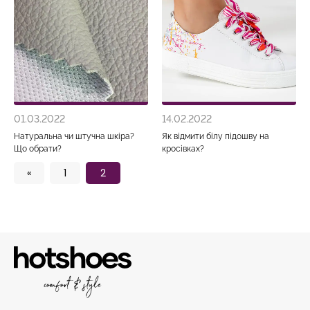
01.03.2022
14.02.2022
Перейти
Перейти
Натуральна чи штучна шкіра?
Як відмити білу підошву на
Що обрати?
кросівках?
«
1
2