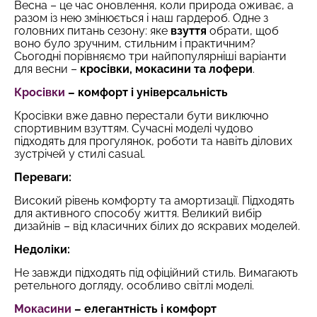
Весна – це час оновлення, коли природа оживає, а
разом із нею змінюється і наш гардероб. Одне з
головних питань сезону: яке
взуття
обрати, щоб
воно було зручним, стильним і практичним?
Сьогодні порівняємо три найпопулярніші варіанти
для весни –
кросівки, мокасини та лофери
.
Кросівки
– комфорт і універсальність
Кросівки вже давно перестали бути виключно
спортивним взуттям. Сучасні моделі чудово
підходять для прогулянок, роботи та навіть ділових
зустрічей у стилі casual.
Переваги:
Високий рівень комфорту та амортизації. Підходять
для активного способу життя. Великий вибір
дизайнів – від класичних білих до яскравих моделей.
Недоліки:
Не завжди підходять під офіційний стиль. Вимагають
ретельного догляду, особливо світлі моделі.
Мокасини
– елегантність і комфорт