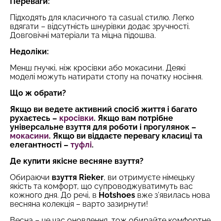
Переваги:
Підходять для класичного та casual стилю. Легко
вдягати – відсутність шнурівки додає зручності.
Довговічні матеріали та міцна підошва.
Недоліки:
Менш гнучкі, ніж кросівки або мокасини. Деякі
моделі можуть натирати стопу на початку носіння.
Що ж обрати?
Якщо ви ведете активний спосіб життя і багато
рухаєтесь –
кросівки
.
Якщо вам потрібне
універсальне взуття для роботи і прогулянок –
мокасини
.
Якщо ви віддаєте перевагу класиці та
елегантності –
туфлі
.
Де купити якісне весняне взуття?
Обираючи
взуття Rieker
, ви отримуєте німецьку
якість та комфорт, що супроводжуватимуть вас
кожного дня. До речі, в
Hotshoes
вже з’явилась нова
весняна колекція – варто зазирнути!
Весна – це час оновлення, тож обирайте комфортне