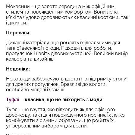
Мокасини – це золота середина між офіційним
стилем та повсякденним комфортом. Вони легкі,
м’які та чудово доповнюють як класичні костюми, так
і джинси.
Переваги:
Дихаючі матеріали, що роблять їх ідеальними для
теплої весняної погоди. Підходять для роботи,
прогулянок і навіть ділових зустрічей. Великий вибір
кольорів та дизайнів.
Недоліки:
Не завжди забезпечують достатню підтримку стопи
для довгих прогулянок. Вразливі до вологи,
особливо моделі із замші.
Туфлі
– класика, що не виходить з моди
Туфлі – це взуття, яке підходить як для офісного
дрес-коду, так і для повсякденного носіння. Їх легко
комбінувати з різними образами, що робить їх
універсальним вибором для весни.