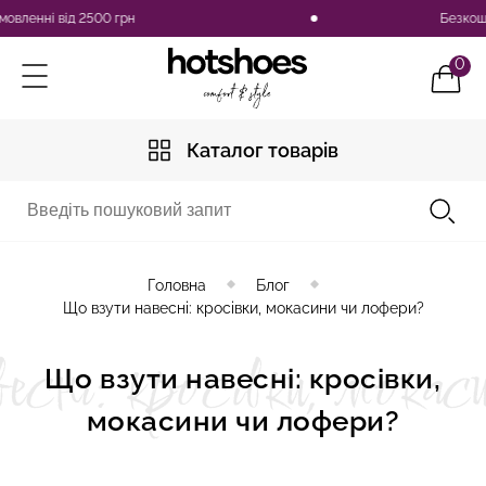
енні від 2500 грн
Безкоштовн
0
Каталог товарів
Головна
Блог
Що взути навесні: кросівки, мокасини чи лофери?
сні: кросівки, мокас
Що взути навесні: кросівки,
мокасини чи лофери?