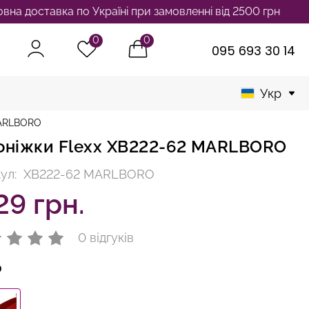
ставка по Україні при замовленні від 2500 грн
0
0
095 693 30 14
Укр
MARLBORO
оніжки Flexx XB222-62 MARLBORO
ул:
XB222-62 MARLBORO
29 грн.
0 відгуків
р