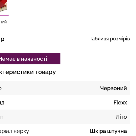
ний
ір
Таблиця розмірів
Немає в наявності
ктеристики товару
р
Червоний
нд
Flexx
он
Літо
ріал верху
Шкіра штучна