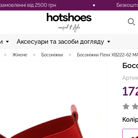
енні від 2500 грн
Безкоштовна до
и
Аксесуари та засоби догляду
Жіноче
Босоніжки
Босоніжки Flexx XB222-62 
Бос
Артик
17
Колі