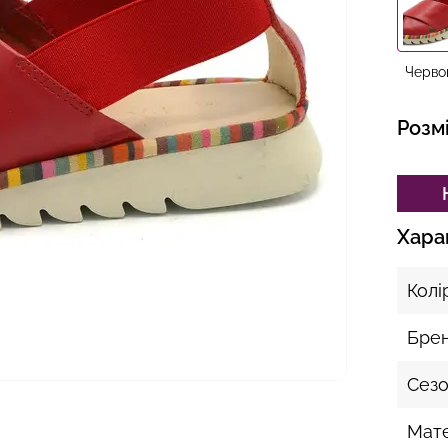
Черво
Розм
Хара
Колі
Бре
Сез
Мате