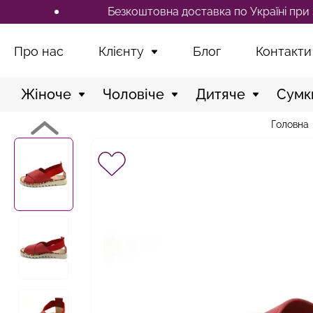
Безкоштовна доставка по Україні при замовл
Про нас
Клієнту
Блог
Контакти
Жіноче
Чоловіче
Дитяче
Сумк
Головна