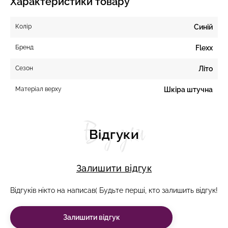
Характеристики товару
Колір
Синій
Бренд
Flexx
Сезон
Літо
Матеріал верху
Шкіра штучна
Відгуки
Відгуки
Залишити відгук
Відгуків нікто на написав( Будьте перші, кто залишить відгук!
Залишити відгук