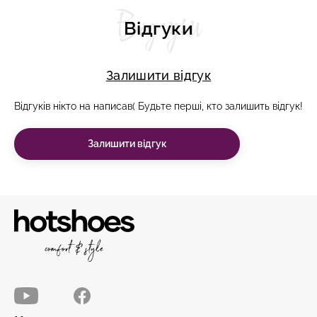
Відгуки
Відгуки
Залишити відгук
Відгуків нікто на написав( Будьте перші, кто залишить відгук!
Залишити відгук