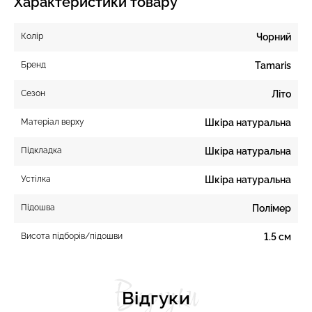
Характеристики товару
Колір
Чорний
Бренд
Tamaris
Сезон
Літо
Матеріал верху
Шкіра натуральна
Підкладка
Шкіра натуральна
Устілка
Шкіра натуральна
Підошва
Полімер
Висота підборів/підошви
1.5 см
Відгуки
Відгуки