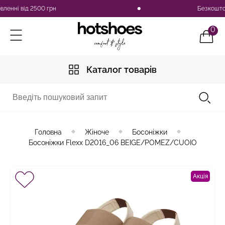
ні від 2500 грн
Безкоштовна д
0
Каталог товарів
Головна
Жіноче
Босоніжки
Босоніжки Flexx D2016_06 BEIGE/POMEZ/CUOIO
Акція