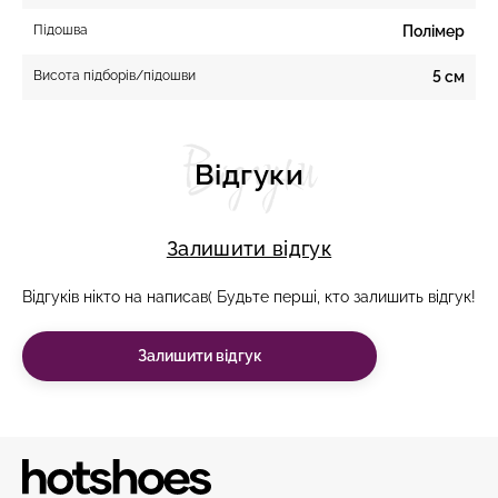
Підошва
Полімер
Висота підборів/підошви
5 см
Відгуки
Відгуки
Залишити відгук
Відгуків нікто на написав( Будьте перші, кто залишить відгук!
Залишити відгук