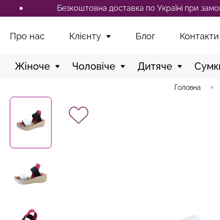
Безкоштовна доставка по Україні при замовленні в
Про нас
Клієнту
Блог
Контакти
Жіноче
Чоловіче
Дитяче
Сумк
Головна