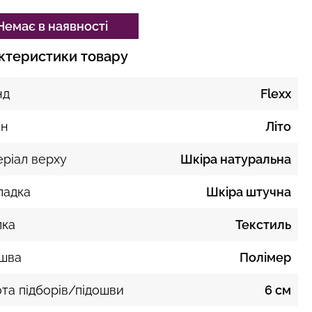
Немає в наявності
ктеристики товару
нд
Flexx
он
Літо
ріал верху
Шкіра натуральна
ладка
Шкіра штучна
лка
Текстиль
ошва
Полімер
та підборів/підошви
6 см