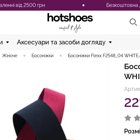
ід 2500 грн
Безкоштовна доставка
и
Аксесуари та засоби догляду
Жіноче
Босоніжки
Босоніжки Flexx F2548_04 WHIT
Бос
WHI
Артик
22
Розм