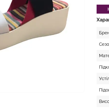
Хара
Бре
Сез
Мате
Підк
Усті
Під
Висо