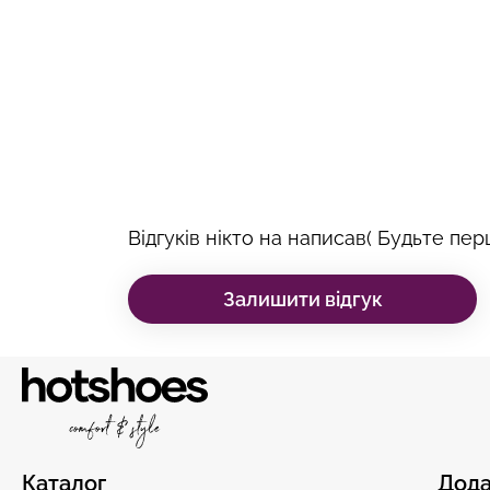
Відгуків нікто на написав( Будьте перш
Залишити відгук
Каталог
Дода