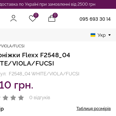
 по Україні при замовленні від 2500 грн
0
0
095 693 30 14
Укр
E/VIOLA/FUCSI
оніжки Flexx F2548_04
TE/VIOLA/FUCSI
ул:
F2548_04 WHITE/VIOLA/FUCSI
10 грн.
0 відгуків
ір
Таблиця розмірів