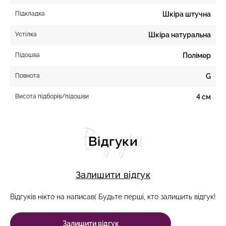
Підкладка
Шкіра штучна
Устілка
Шкіра натуральна
Підошва
Полімер
Повнота
G
Висота підборів/підошви
4 см
Відгуки
Відгуки
Залишити відгук
Відгуків нікто на написав( Будьте перші, кто залишить відгук!
Залишити відгук