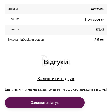
Устілка
Текстиль
Підошва
Поліуретан
Повнота
E 1/2
Висота підборів/підошви
3.5 см
Відгуки
Відгуки
Залишити відгук
Відгуків нікто на написав( Будьте перші, кто залишить відгук!
Залишити відгук