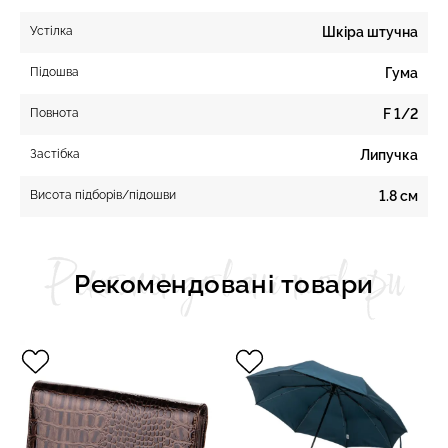
Устілка
Шкіра штучна
Підошва
Гума
Повнота
F 1/2
Застібка
Липучка
Висота підборів/підошви
1.8 см
Рекомендовані товари
Рекомендовані товари