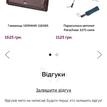
Гаманець VERMARI 118385
Парасолька-автомат
Parachase 3271 синя
1625 грн.
1125 грн.
Відгуки
Відгуки
Залишити відгук
Відгуків нікто на написав( Будьте перші, кто залишить відгук!