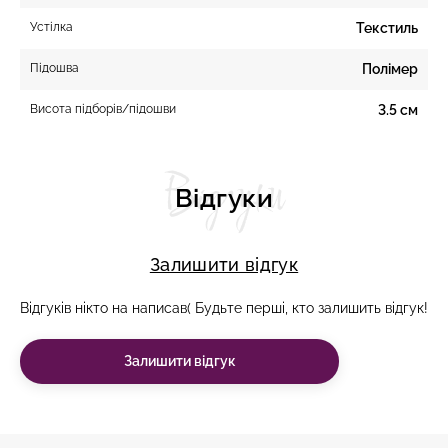
Устілка
Текстиль
Підошва
Полімер
Висота підборів/підошви
3.5 см
Відгуки
Відгуки
Залишити відгук
Відгуків нікто на написав( Будьте перші, кто залишить відгук!
Залишити відгук