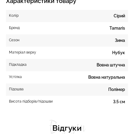
Характеристики товару
Колір
Сірий
Бренд
Tamaris
Сезон
Зима
Матеріал верху
Нубук
Підкладка
Вовна штучна
Устілка
Вовна натуральна
Підошва
Полімер
Висота підборів/підошви
3.5 см
Відгуки
Відгуки