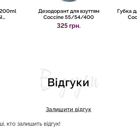
 200ml
Дезодорант для взуттям
Губка д
I
Coccine 55/54/400
Coc
00Z
325 грн.
Відгуки
Відгуки
Залишити відгук
і, кто залишить відгук!