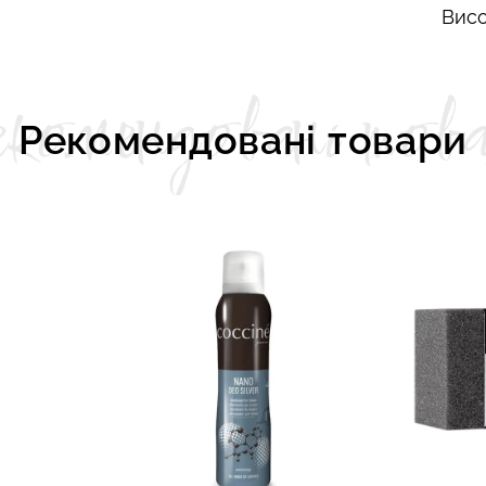
Висо
комендовані тов
Рекомендовані товари