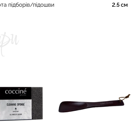
та підборів/підошви
2.5 см
ари