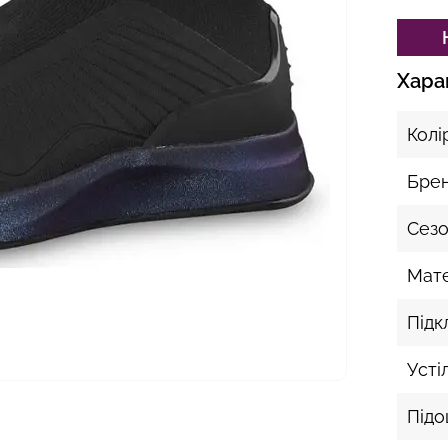
Хара
Колі
Бре
Сез
Мате
Підк
Усті
Під