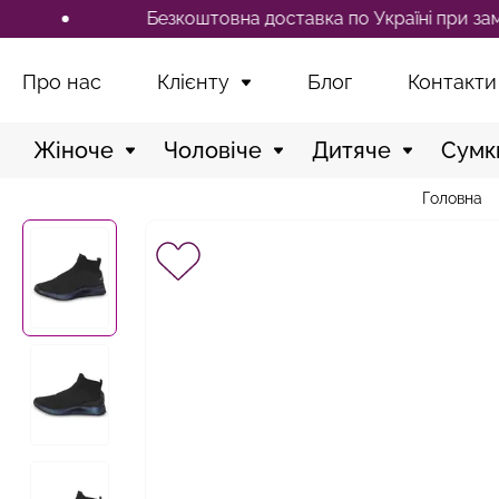
Безкоштовна доставка по Україні при замовленні в
Про нас
Клієнту
Блог
Контакти
Жіноче
Чоловіче
Дитяче
Сумк
Головна