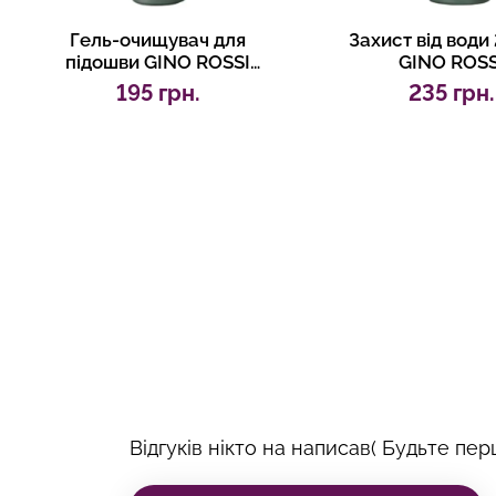
Гель-очищувач для
Захист від води
підошви GINO ROSSI
GINO ROSS
5433/46/100Z
5433/581/2
195 грн.
235 грн.
Відгуків нікто на написав( Будьте перш