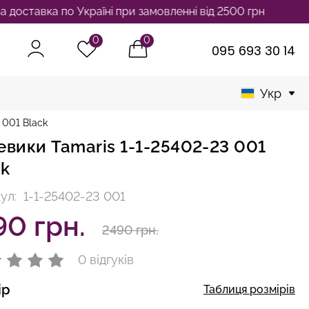
 по Україні при замовленні від 2500 грн
0
0
095 693 30 14
Укр
 001 Black
евики Tamaris 1-1-25402-23 001
ck
ул:
1-1-25402-23 001
90 грн.
2490 грн.
0 відгуків
ір
Таблиця розмірів