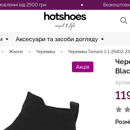
ід 2500 грн
Безкоштовна доставка
и
Аксесуари та засоби догляду
Жіноче
Черевики
Черевики Tamaris 1-1-25402-23
Чер
Акція
Bla
Артик
11
Розм