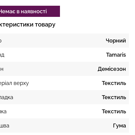
Немає в наявності
ктеристики товару
р
Чорний
нд
Tamaris
он
Демісезон
ріал верху
Текстиль
ладка
Текстиль
лка
Текстиль
ошва
Гума