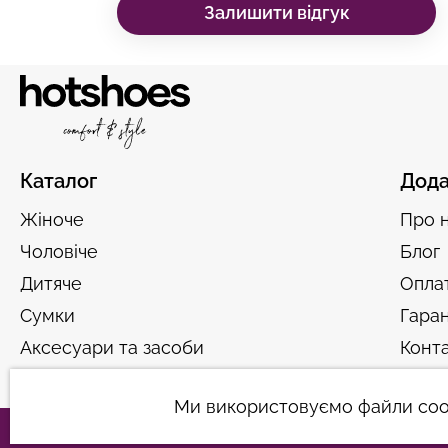
Залишити відгук
Каталог
Дода
Жіноче
Про 
Чоловіче
Блог
Дитяче
Оплат
Сумки
Гаран
Аксесуари та засоби
Конт
догляду
Ми використовуємо файли cook
Політика конфіденційності
Угода користувача