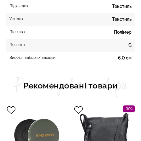
Підкладка
Текстиль
Устілка
Текстиль
Підошва
Полімер
Повнота
G
Висота підборів/підошви
6.0 см
Рекомендовані товари
Рекомендовані товари
-30%