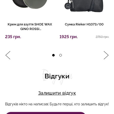
Крем для взуття SHOE WAX
Сумка Rieker H1073/00
GINO ROSSI
5433/321/100/02Z
235 грн.
1925 грн.
2750 грн.
Відгуки
Відгуки
Залишити відгук
Відгуків нікто на написав( Будьте перші, кто залишить відгук!