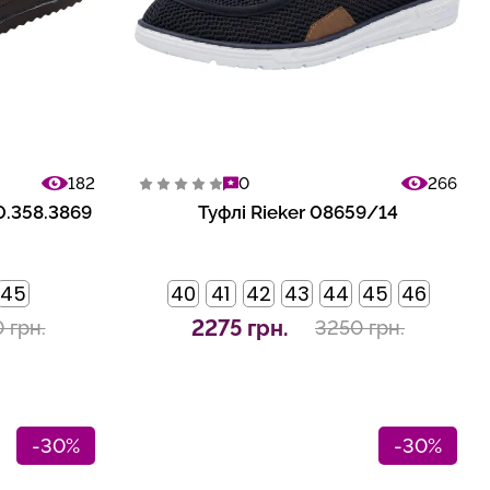
182
0
266
0.358.3869
Туфлі Rieker 08659/14
45
40
41
42
43
44
45
46
2275 грн.
 грн.
3250 грн.
-30%
-30%