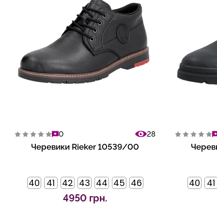
0
28
Черевики Rieker 10539/00
Черев
40
41
42
43
44
45
46
40
41
4950 грн.