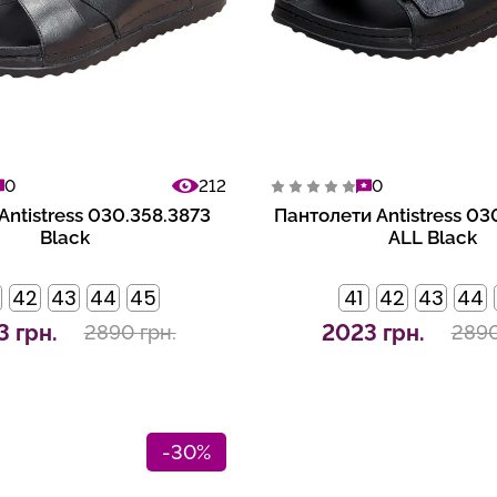
0
212
0
Antistress 030.358.3873
Пантолети Antistress 03
Black
ALL Black
42
43
44
45
41
42
43
44
 грн.
2023 грн.
2890 грн.
2890
-30%