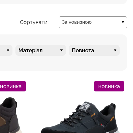
Сортувати:
За новизною
За новизною
Матеріал
Повнота
новинка
новинка