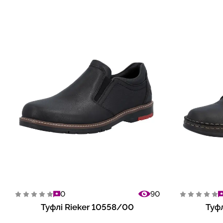
0
90
Туфлі Rieker 10558/00
Туф