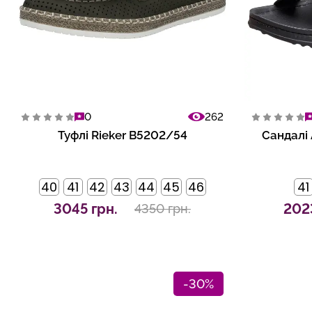
0
262
Туфлі Rieker B5202/54
Сандалі 
40
41
42
43
44
45
46
41
3045 грн.
2023
4350 грн.
-30%