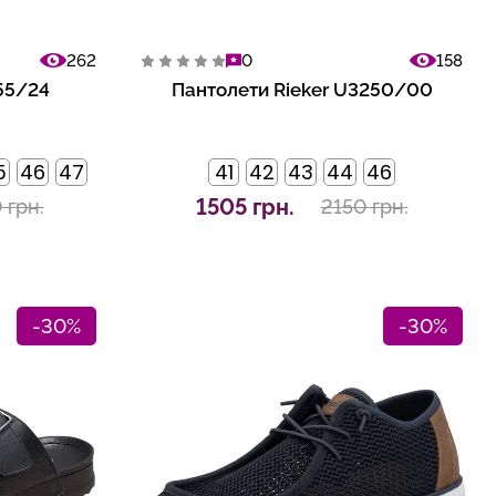
262
0
158
55/24
Пантолети Rieker U3250/00
5
46
47
41
42
43
44
46
1505 грн.
 грн.
2150 грн.
-30%
-30%