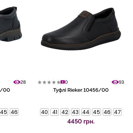
28
0
93
3/00
Туфлі Rieker 10456/00
45
46
40
41
42
43
44
45
46
47
4450 грн.