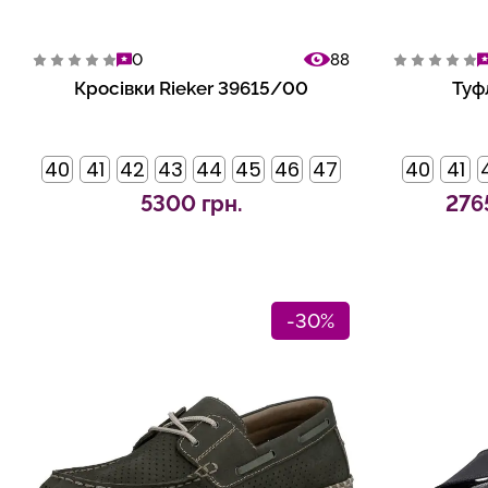
0
88
Кросівки Rieker 39615/00
Туф
40
41
42
43
44
45
46
47
40
41
5300 грн.
276
-30%