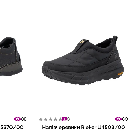
88
0
60
 05370/00
Напівчеревики Rieker U4503/00