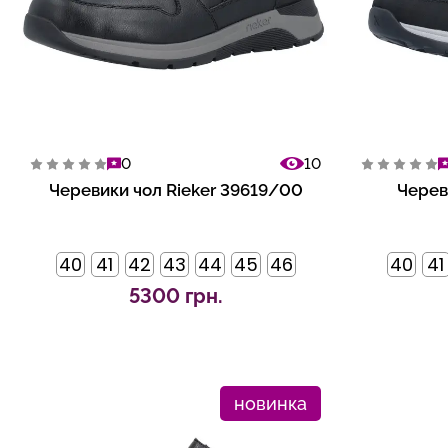
0
10
Черевики чол Rieker 39619/00
Черев
40
41
42
43
44
45
46
40
41
5300 грн.
новинка