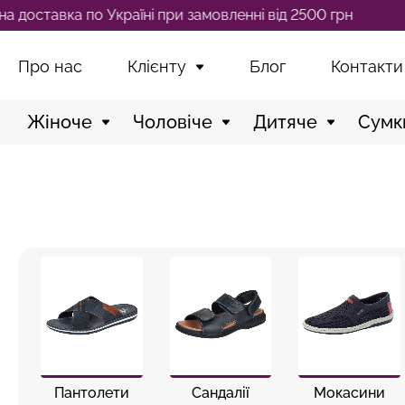
і при замовленні від 2500 грн
Без
Про нас
Клієнту
Блог
Контакти
Жіноче
Чоловіче
Дитяче
Сумк
Пантолети
Сандалії
Мокасини
Перейти
Перейти
Перейти