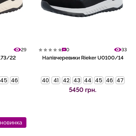
29
0
33
173/22
Напівчеревики Rieker U0100/14
45
46
40
41
42
43
44
45
46
47
5450 грн.
новинка