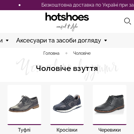
коштовна доставка по Україні при замовленні від 2500 гр
и
Аксесуари та засоби догляду
Головна
Чоловіче
Чоловіче взуття
Чоловіче взуття
Туфлі
Кросівки
Черевики
Перейти
Перейти
Перейти