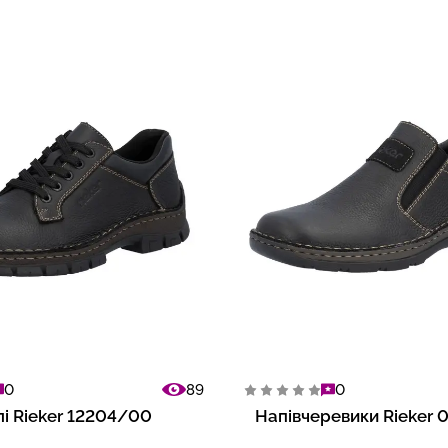
0
89
0
лі Rieker 12204/00
Напівчеревики Rieker