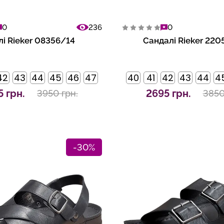
0
236
0
лі Rieker 08356/14
Сандалі Rieker 220
42
43
44
45
46
47
40
41
42
43
44
4
5 грн.
2695 грн.
3950 грн.
3850
-30%