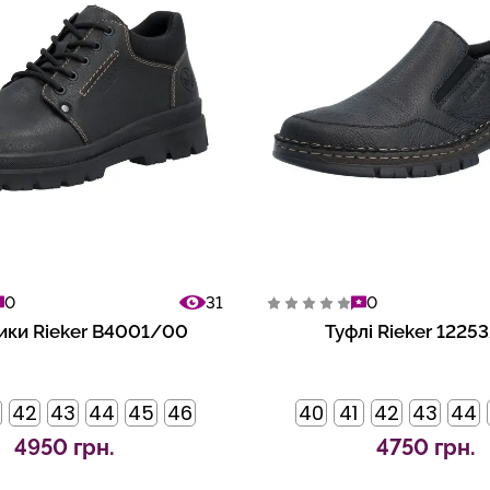
0
31
0
ики Rieker B4001/00
Туфлі Rieker 1225
42
43
44
45
46
40
41
42
43
44
4950 грн.
4750 грн.