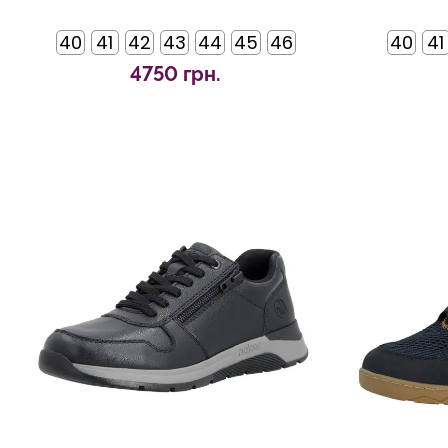
40
41
42
43
44
45
46
40
41
4750 грн.