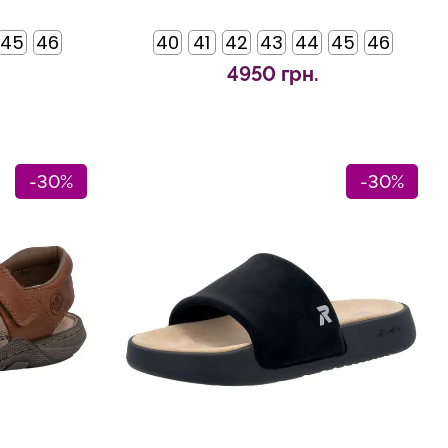
45
46
40
41
42
43
44
45
46
4950 грн.
-30%
-30%