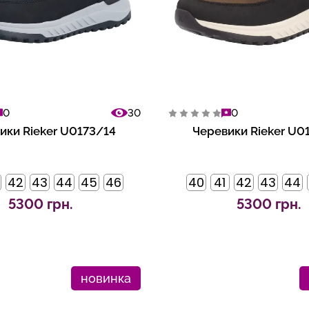
0
30
0
ики Rieker U0173/14
Черевики Rieker U0
42
43
44
45
46
40
41
42
43
44
5300 грн.
5300 грн.
новинка