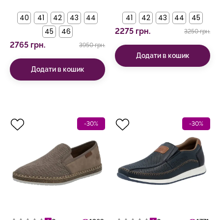
40
41
42
43
44
41
42
43
44
45
45
46
2275 грн.
3250 грн.
2765 грн.
3950 грн.
Додати в кошик
Додати в кошик
-30%
-30%