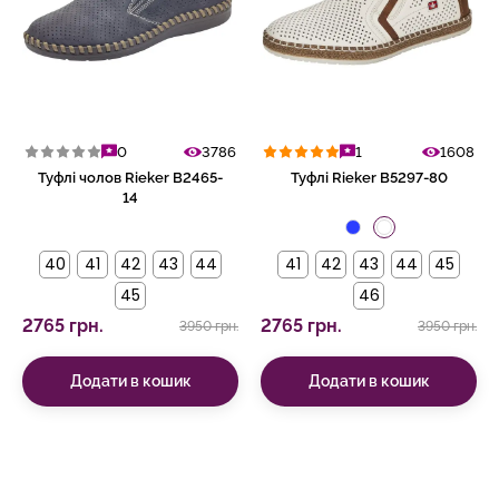
0
3786
1
1608
Туфлі чолов Rieker B2465-
Туфлі Rieker B5297-80
14
40
41
42
43
44
41
42
43
44
45
45
46
2765 грн.
2765 грн.
3950 грн.
3950 грн.
Додати в кошик
Додати в кошик