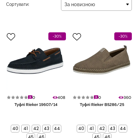
За новизною
Сортувати:
За новизною
-30%
-30%
0
408
0
360
Туфлі Rieker 19607/14
Туфлі Rieker B5286/25
40
41
42
43
44
40
41
42
43
44
45
46
45
46