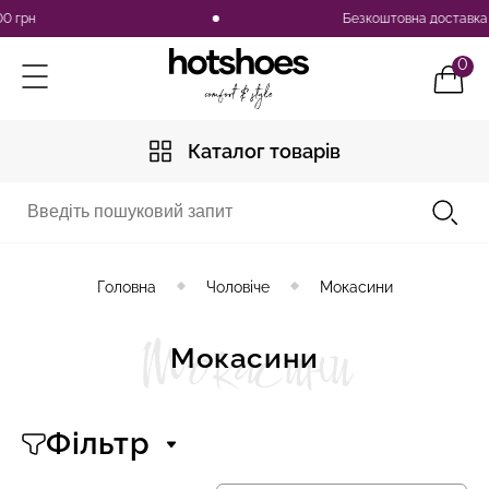
Безкоштовна доставка по Укра
0
Каталог товарів
Головна
Чоловіче
Мокасини
Мокасини
Мокасини
Фільтр