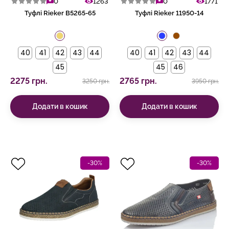
0
1263
0
1771
Туфлі Rieker B5265-65
Туфлі Rieker 11950-14
40
41
42
43
44
40
41
42
43
44
45
45
46
2275 грн.
2765 грн.
3250 грн.
3950 грн.
Додати в кошик
Додати в кошик
-30%
-30%