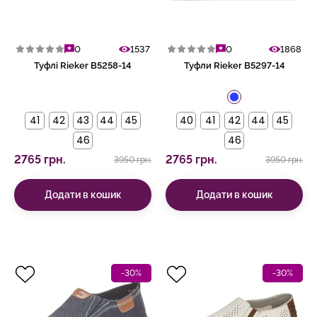
0
1537
0
1868
Туфлі Rieker B5258-14
Туфли Rieker B5297-14
41
42
43
44
45
40
41
42
44
45
46
46
2765 грн.
2765 грн.
3950 грн.
3950 грн.
Додати в кошик
Додати в кошик
-30%
-30%