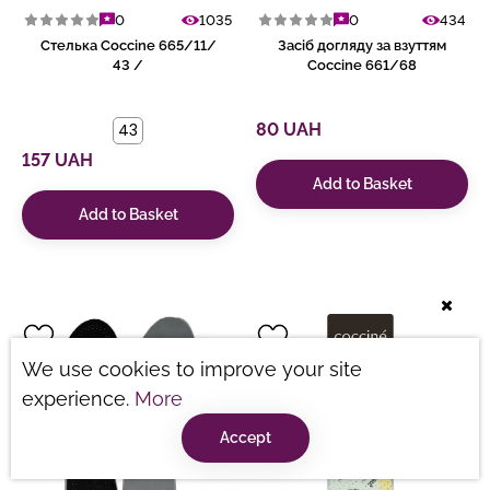
0
1035
0
434
Стелька Coccine 665/11/
Засіб догляду за взуттям
43 /
Coccine 661/68
43
80 UAH
157 UAH
Add to Basket
Add to Basket
We use cookies to improve your site
experience.
More
Accept
Consultation