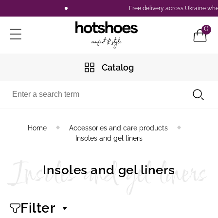
Free delivery across Ukraine when ordering from 2500 U
0
Catalog
Home
Accessories and care products
Insoles and gel liners
Insoles and gel liners
Insoles and gel liners
Filter