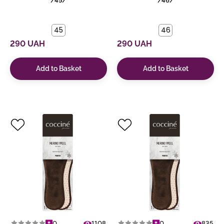
/45/
/46/
45
46
290 UAH
290 UAH
Add to Basket
Add to Basket
0
1108
0
835