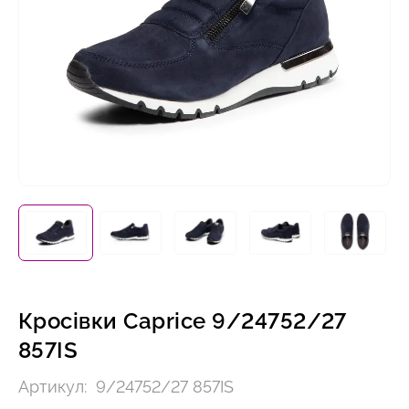
Кросівки Caprice 9/24752/27
857IS
Артикул:
9/24752/27 857IS