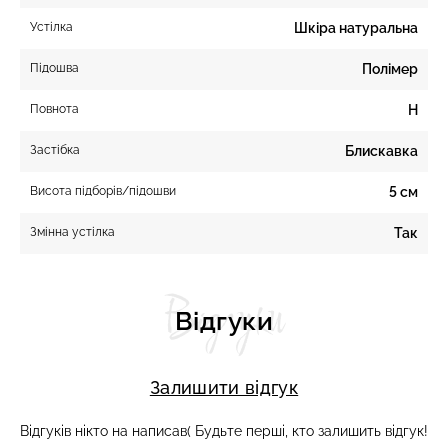
Устілка
Шкіра натуральна
Підошва
Полімер
Повнота
H
Застібка
Блискавка
Висота підборів/підошви
5 см
Змінна устілка
Так
Відгуки
Відгуки
Залишити відгук
Відгуків нікто на написав( Будьте перші, кто залишить відгук!