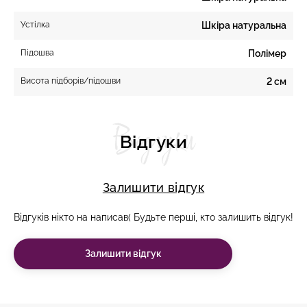
Устілка
Шкіра натуральна
Підошва
Полімер
Висота підборів/підошви
2 см
Відгуки
Відгуки
Залишити відгук
Відгуків нікто на написав( Будьте перші, кто залишить відгук!
Залишити відгук