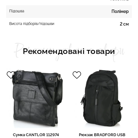
Підошва
Полімер
Висота підборів/підошви
2 см
Рекомендовані товари
Рекомендовані товари
Сумка CANTLOR 112974
Рюкзак BRADFORD USB