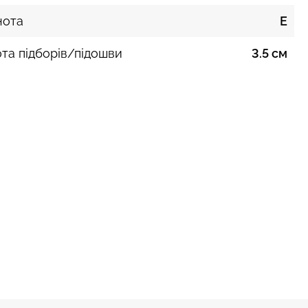
нота
E
та підборів/підошви
3.5 см