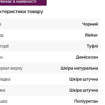
Немає в наявності
ктеристики товару
р
Чорний
нд
Rieker
горії
Туфлі
он
Демісезон
ріал верху
Шкіра натуральна
ладка
Шкіра штучна
лка
Шкіра штучна
ошва
Поліуретан