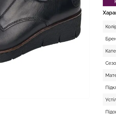
Хара
Колі
Бре
Кате
Сез
Мате
Підк
Усті
Під