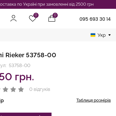
по Україні при замовленні від 2500 грн
0
0
095 693 30 14
Укр
лі Rieker 53758-00
ул:
53758-00
50 грн.
0 відгуків
ір
Таблиця розмірів