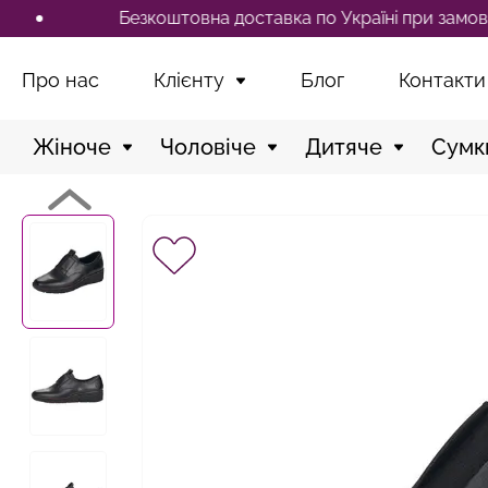
Безкоштовна доставка по Україні при замовленні ві
Про нас
Клієнту
Блог
Контакти
Жіноче
Чоловіче
Дитяче
Сумк