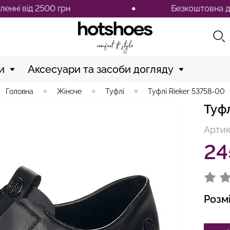
д 2500 грн
Безкоштовна доставка 
и
Аксесуари та засоби догляду
Головна
Жіноче
Туфлі
Туфлі Rieker 53758-00
Туф
Артик
24
Розм