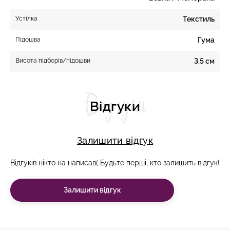
Устілка
Текстиль
Підошва
Гума
Висота підборів/підошви
3.5 см
Відгуки
Відгуки
Залишити відгук
Відгуків нікто на написав( Будьте перші, кто залишить відгук!
Залишити відгук