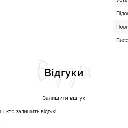
Під
Пов
Висо
Відгуки
Відгуки
Залишити відгук
і, кто залишить відгук!