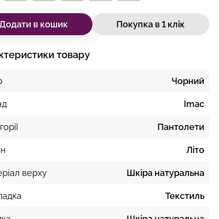
Додати в кошик
Покупка в 1 клік
ктеристики товару
р
Чорний
нд
Imac
горії
Пантолети
он
Літо
ріал верху
Шкіра натуральна
ладка
Текстиль
лка
Шкіра натуральна