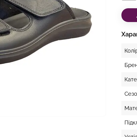
Хара
Колі
Бре
Кате
Сез
Мате
Підк
Усті