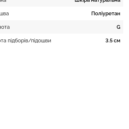
ошва
Поліуретан
нота
G
та підборів/підошви
3.5 см