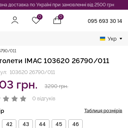
вка по Україні при замовленні від 2500 грн
0
0
095 693 30 14
Укр
6790/011
толети IMAC 103620 26790/011
ул:
103620 26790/011
03 грн.
3290 грн.
0 відгуків
ір
Таблиця розмірів
42
43
44
45
46