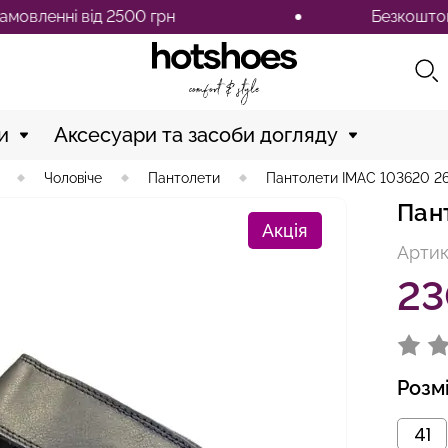
ні від 2500 грн
Безкоштовна доста
и
Аксесуари та засоби догляду
Чоловіче
Пантолети
Пантолети IMAC 103620 2
Пан
Акція
Артик
23
Розм
41