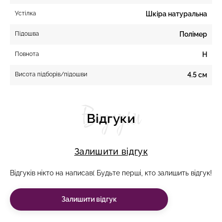
Устілка
Шкіра натуральна
Підошва
Полімер
Повнота
H
Висота підборів/підошви
4.5 см
Відгуки
Відгуки
Залишити відгук
Відгуків нікто на написав( Будьте перші, кто залишить відгук!
Залишити відгук