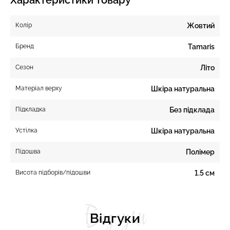
Колір
Жовтий
Бренд
Tamaris
Сезон
Літо
Матеріал верху
Шкіра натуральна
Підкладка
Без підклада
Устілка
Шкіра натуральна
Підошва
Полімер
Висота підборів/підошви
1.5 см
Відгуки
Відгуки