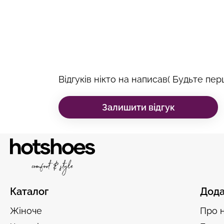
Відгуків нікто на написав( Будьте перш
Залишити відгук
Каталог
Дода
Жіноче
Про 