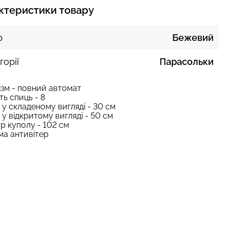
ктеристики товару
р
Бежевий
горії
Парасольки
зм - повний автомат
сть спиць - 8
 у складеному вигляді - 30 см
 у відкритому вигляді - 50 см
р куполу - 102 см
ма антивітер