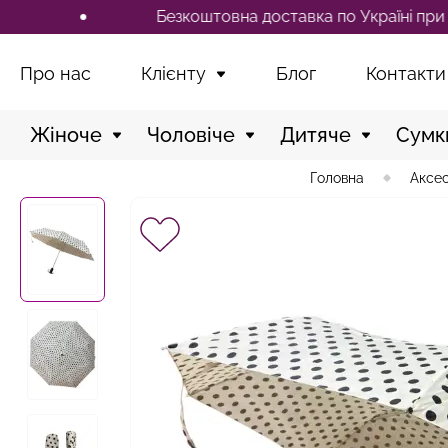
Безкоштовна доставка по Україні при замов
Про нас
Клієнту
Блог
Контакти
Жіноче
Чоловіче
Дитяче
Сумк
Головна
Аксес