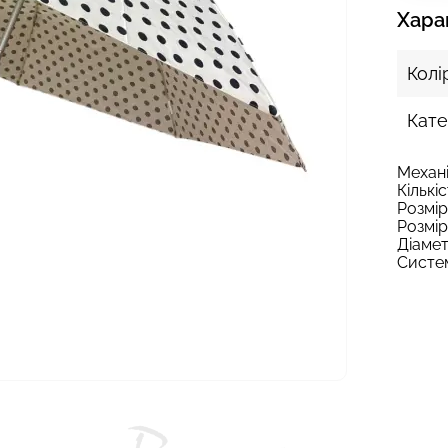
Хара
Колі
Кате
Механі
Кількі
Розмір
Розмір
Діамет
Систе