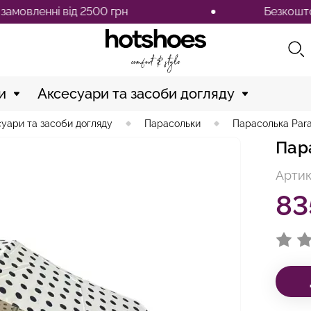
ленні від 2500 грн
Безкоштовна д
и
Аксесуари та засоби догляду
уари та засоби догляду
Парасольки
Парасолька Par
Пар
Артик
83