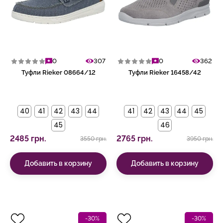
0
307
0
362
Туфли Rieker 08664/12
Туфли Rieker 16458/42
40
41
42
43
44
41
42
43
44
45
45
46
2485 грн.
2765 грн.
3550 грн.
3950 грн.
Добавить в корзину
Добавить в корзину
-30%
-30%