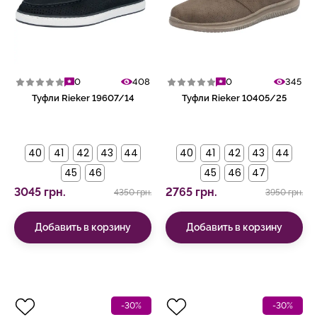
0
408
0
345
Туфли Rieker 19607/14
Туфли Rieker 10405/25
40
41
42
43
44
40
41
42
43
44
45
46
45
46
47
3045 грн.
2765 грн.
4350 грн.
3950 грн.
Добавить в корзину
Добавить в корзину
-30%
-30%