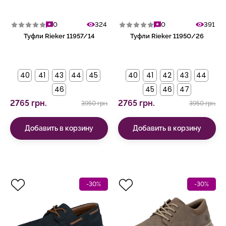
0
324
0
391
Туфли Rieker 11957/14
Туфли Rieker 11950/26
40
41
43
44
45
40
41
42
43
44
46
45
46
47
2765 грн.
2765 грн.
3950 грн.
3950 грн.
Добавить в корзину
Добавить в корзину
-30%
-30%