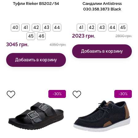
Туфли Rieker B5202/54
Сандалии Antistress
030.358.3873 Black
40
41
42
43
44
41
42
43
44
45
45
46
2023 грн.
2890 грн.
3045 грн.
4350 грн.
Добавить в корзину
Добавить в корзину
-30%
-30%