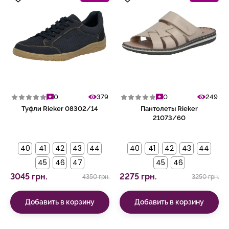
0
379
0
249
Туфли Rieker 08302/14
Пантолеты Rieker
21073/60
40
41
42
43
44
40
41
42
43
44
45
46
47
45
46
3045 грн.
2275 грн.
4350 грн.
3250 грн.
Добавить в корзину
Добавить в корзину