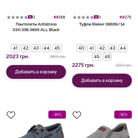
0
188
0
275
Пантолеты Antistress
Туфли Rieker 08659/14
030.358.3869 ALL Black
41
42
43
44
45
40
41
42
43
44
2023 грн.
45
46
2890 грн.
2275 грн.
3250 грн.
Добавить в корзину
Добавить в корзину
-30%
-30%