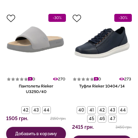
-30%
-30%
0
270
0
273
Пантолеты Rieker
Туфли Rieker 10404/14
U3250/40
42
43
44
40
41
42
43
44
1505 грн.
45
46
47
2150 грн.
2415 грн.
3450 грн.
Добавить в корзину