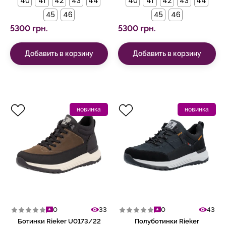
40
41
42
43
44
40
41
42
43
44
45
46
45
46
5300 грн.
5300 грн.
Добавить в корзину
Добавить в корзину
новинка
новинка
0
33
0
43
Ботинки Rieker U0173/22
Полуботинки Rieker