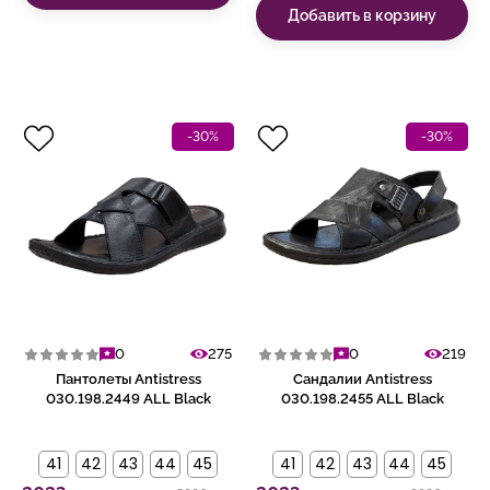
Добавить в корзину
-30%
-30%
0
275
0
219
Пантолеты Antistress
Сандалии Antistress
030.198.2449 ALL Black
030.198.2455 ALL Black
41
42
43
44
45
41
42
43
44
45