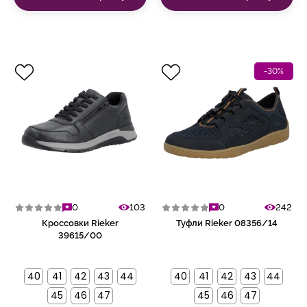
-30%
0
103
0
242
Кроссовки Rieker
Туфли Rieker 08356/14
39615/00
40
41
42
43
44
40
41
42
43
44
45
46
47
45
46
47