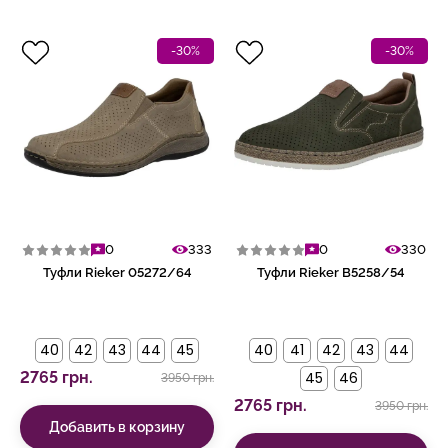
-30%
-30%
0
333
0
330
Туфли Rieker 05272/64
Туфли Rieker B5258/54
40
42
43
44
45
40
41
42
43
44
2765 грн.
45
46
3950 грн.
2765 грн.
3950 грн.
Добавить в корзину