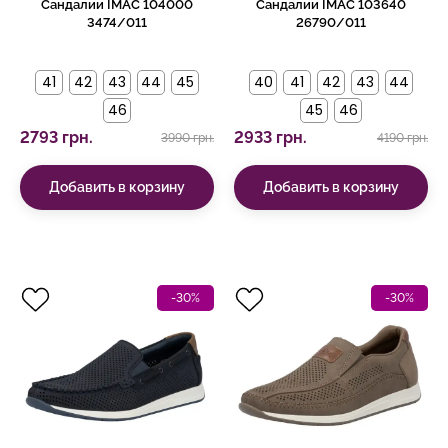
Сандалии IMAC 104000
Сандалии IMAC 103640
3474/011
26790/011
41
42
43
44
45
40
41
42
43
44
46
45
46
2793 грн.
2933 грн.
3990 грн.
4190 грн.
Добавить в корзину
Добавить в корзину
-30%
-30%