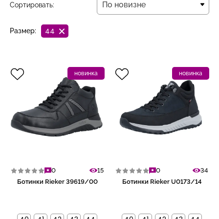
По новизне
Сортировать:
По новизне
44
Размер:
новинка
новинка
0
15
0
34
Ботинки Rieker 39619/00
Ботинки Rieker U0173/14