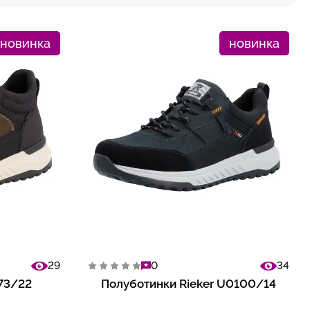
новинка
новинка
29
0
34
173/22
Полуботинки Rieker U0100/14