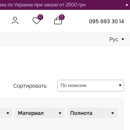
 заказе от 2500 грн
Беспла
0
0
095 693 30 14
Рус
Сортировать:
По новизне
По новизне
Материал
Полнота