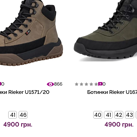
0
866
0
ки Rieker U1571/20
Ботинки Rieker U1
41
46
40
41
42
43
4900 грн.
4900 грн.