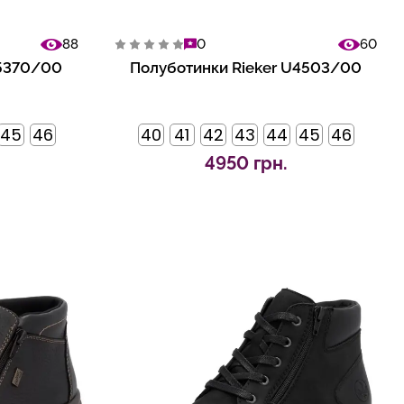
88
0
60
05370/00
Полуботинки Rieker U4503/00
45
46
40
41
42
43
44
45
46
4950 грн.