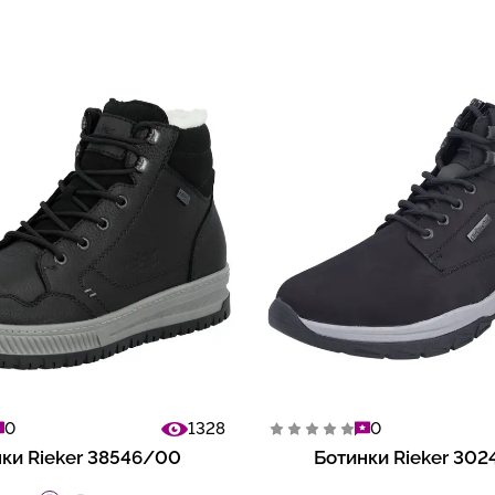
0
1328
0
ки Rieker 38546/00
Ботинки Rieker 30