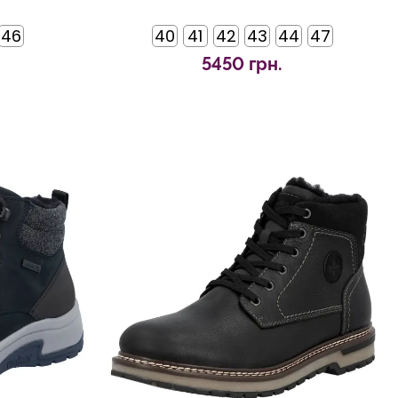
46
40
41
42
43
44
47
5450 грн.