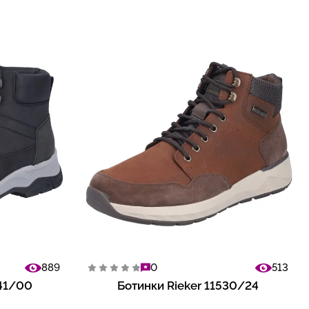
889
0
513
241/00
Ботинки Rieker 11530/24