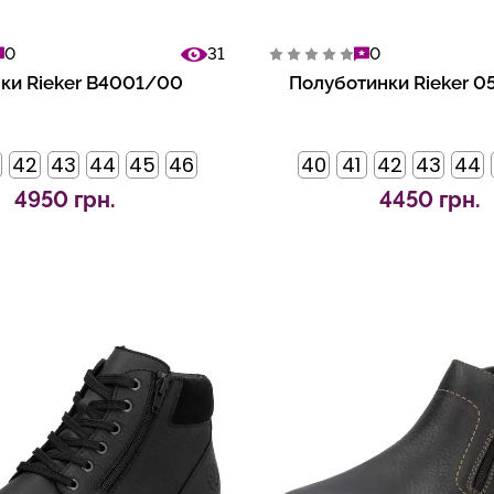
0
31
0
ки Rieker B4001/00
Полуботинки Rieker 
42
43
44
45
46
40
41
42
43
44
4950 грн.
4450 грн.