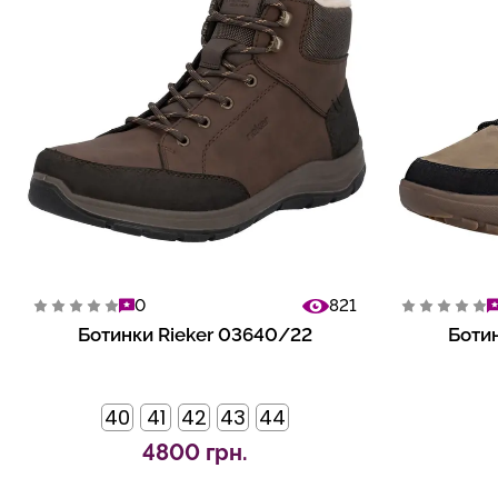
0
821
Ботинки Rieker 03640/22
Ботин
40
41
42
43
44
4800 грн.