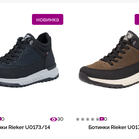
новинка
0
30
0
ки Rieker U0173/14
Ботинки Rieker U0