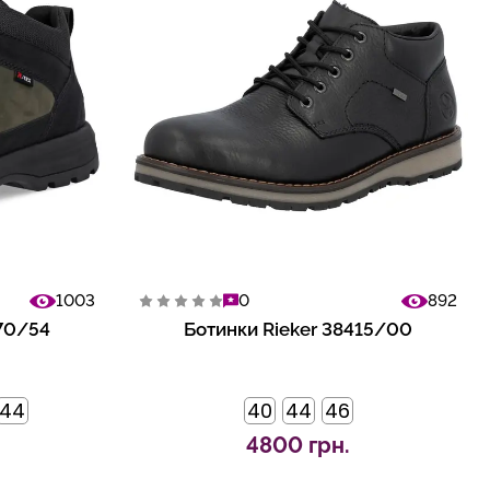
1003
0
892
670/54
Ботинки Rieker 38415/00
44
40
44
46
4800 грн.