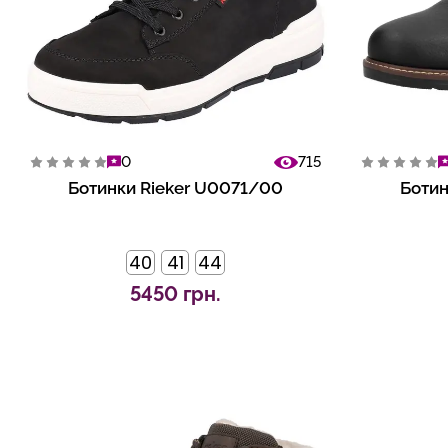
0
715
Ботинки Rieker U0071/00
Ботин
40
41
44
5450 грн.