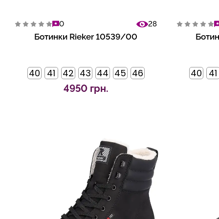
0
28
Ботинки Rieker 10539/00
Ботин
40
41
42
43
44
45
46
40
41
4950 грн.