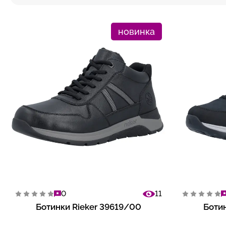
новинка
0
11
Ботинки Rieker 39619/00
Ботин