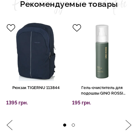
Рекомендуемые товары
Рекомендуемые товары
Рюкзак TIGERNU 113844
Гель-очиститель для
подошвы GINO ROSSI
5433/46/100Z
1395 грн.
195 грн.