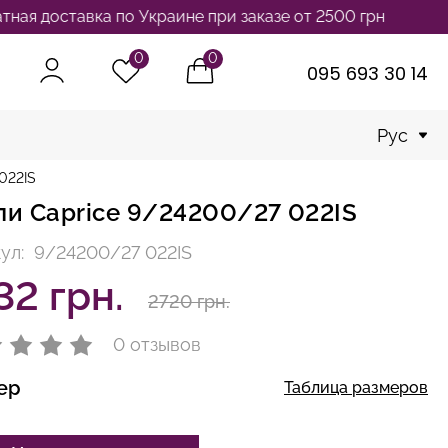
оставка по Украине при заказе от 2500 грн
0
0
095 693 30 14
Рус
022IS
ли Caprice 9/24200/27 022IS
ул:
9/24200/27 022IS
32 грн.
2720 грн.
0 отзывов
ер
Таблица размеров