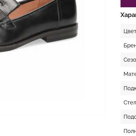
Хара
Цве
Бре
Сез
Мат
Подк
Стел
Под
Пол