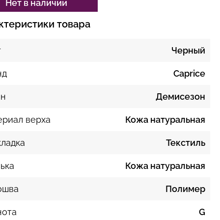
Нет в наличии
ктеристики товара
т
Черный
нд
Caprice
он
Демисезон
ериал верха
Кожа натуральная
ладка
Текстиль
ька
Кожа натуральная
ошва
Полимер
нота
G