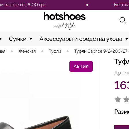
е от 2500 грн
Бесплатная д
Сумки
Аксессуары и средства ухода
ная
Женская
Туфли
Туфли Caprice 9/24200/27 
Туф
Акция
Артик
16
Разм