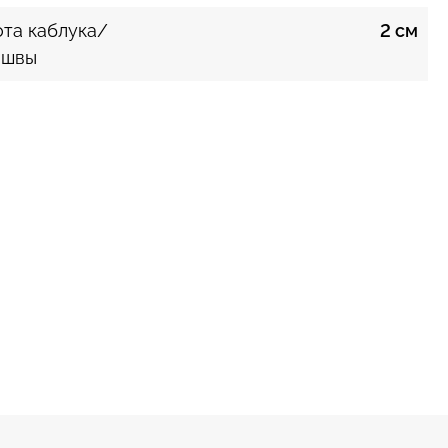
та каблука/
2 см
ошвы