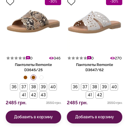
-30%
-30%
0
346
0
270
Пантолеты Remonte
Пантолеты Remonte
D3645/25
D3647/62
36
37
38
39
40
36
37
38
39
40
41
42
43
41
42
2485 грн.
2485 грн.
3550 грн.
3550 грн.
Добавить в корзину
Добавить в корзину