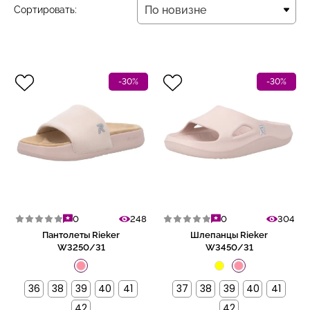
По новизне
Сортировать:
По новизне
-30%
-30%
0
248
0
304
Пантолеты Rieker
Шлепанцы Rieker
W3250/31
W3450/31
36
38
39
40
41
37
38
39
40
41
42
42