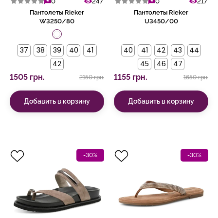
0
247
0
217
Пантолеты Rieker
Пантолеты Rieker
W3250/80
U3450/00
37
38
39
40
41
40
41
42
43
44
42
45
46
47
1505 грн.
1155 грн.
2150 грн.
1650 грн.
Добавить в корзину
Добавить в корзину
-30%
-30%