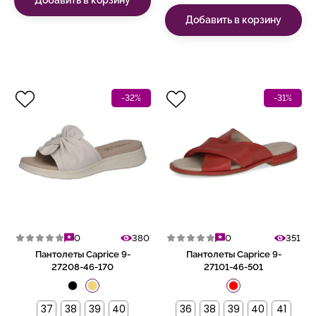
Добавить в корзину
-32%
-31%
0
380
0
351
Пантолеты Caprice 9-
Пантолеты Caprice 9-
27208-46-170
27101-46-501
37
38
39
40
36
38
39
40
41