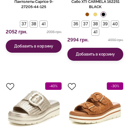
Пантолеты Caprice 9-
Сабо XTI CARMELA 162251
27205-44-125
BLACK
37
38
41
36
37
38
39
40
2052 грн.
41
2995 грн.
2994 грн.
4990 грн.
Добавить в корзину
Добавить в корзину
-40%
-30%