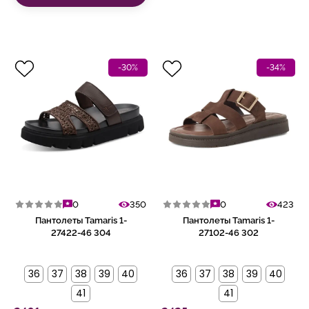
-30%
-34%
0
350
0
423
Пантолеты Tamaris 1-
Пантолеты Tamaris 1-
27422-46 304
27102-46 302
36
37
38
39
40
36
37
38
39
40
41
41