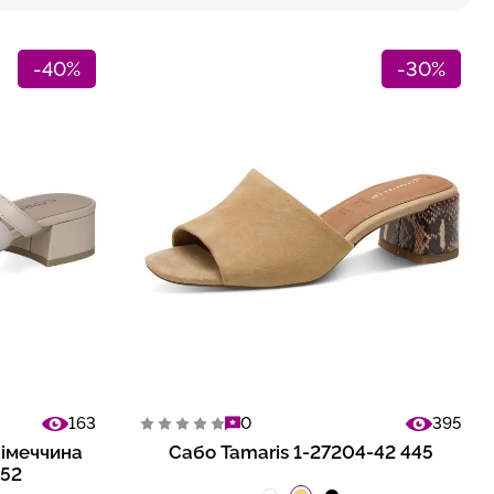
-40%
-30%
163
0
395
Німеччина
Сабо Tamaris 1-27204-42 445
452