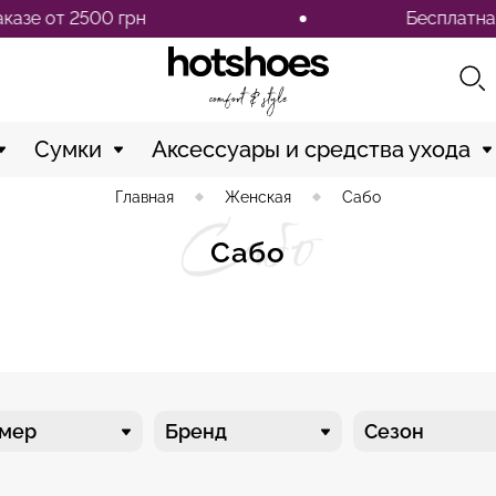
 грн
Бесплатная доставка по
Сумки
Аксессуары и средства ухода
Главная
Женская
Сабо
Сабо
Сабо
змер
Бренд
Сезон