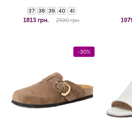
37
38
39
40
41
1813 грн.
197
2590 грн.
-30%