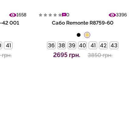
1658
0
3396
-42 001
Сабо Remonte R8759-60
0
41
36
38
39
40
41
42
43
2695 грн.
 грн.
3850 грн.