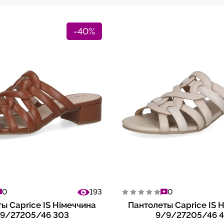
-40%
0
193
0
ы Caprice IS Німеччина
Пантолеты Caprice IS 
9/27205/46 303
9/9/27205/46 