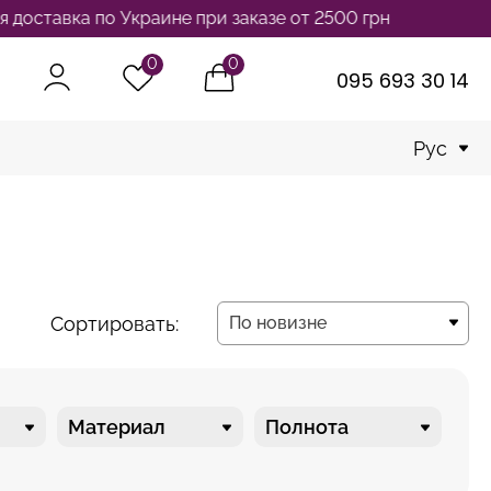
 Украине при заказе от 2500 грн
0
0
095 693 30 14
Рус
Сортировать:
По новизне
По новизне
Материал
Полнота