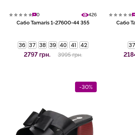
0
426
Сабо Tamaris 1-27600-44 355
Сабо T
36
37
38
39
40
41
42
3
2797 грн.
218
3995 грн.
-30%