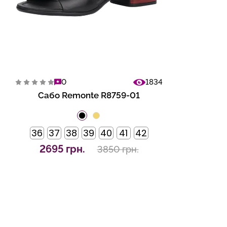
0
1834
Сабо Remonte R8759-01
36
37
38
39
40
41
42
2695 грн.
3850 грн.