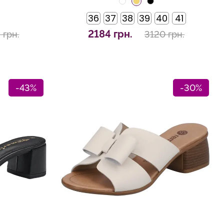
36
37
38
39
40
41
2184 грн.
 грн.
3120 грн.
-43%
-30%