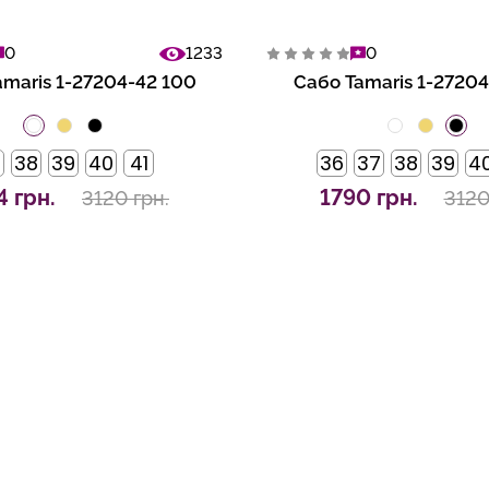
0
1233
0
amaris 1-27204-42 100
Сабо Tamaris 1-27204
7
38
39
40
41
36
37
38
39
4
4 грн.
1790 грн.
3120 грн.
3120