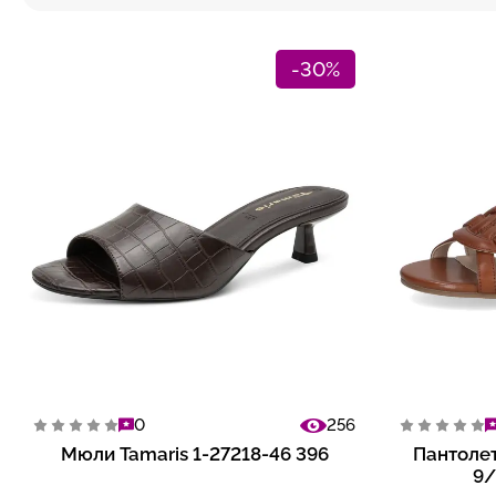
-30%
0
256
Мюли Tamaris 1-27218-46 396
Пантолет
9/