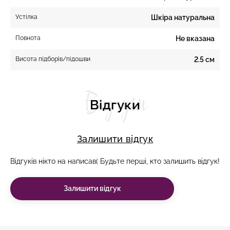
Устілка
Шкіра натуральна
Повнота
Не вказана
Висота підборів/підошви
2.5 см
Відгуки
Відгуки
Залишити відгук
Відгуків нікто на написав( Будьте перші, кто залишить відгук!
Залишити відгук