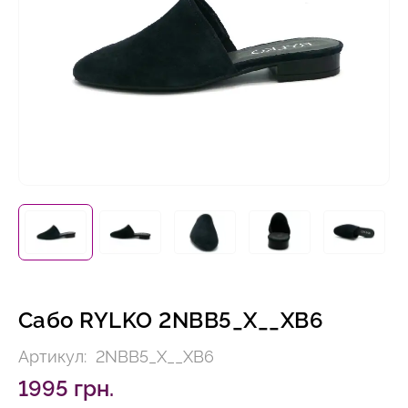
Сабо RYLKO 2NBB5_X__XB6
Артикул:
2NBB5_X__XB6
1995 грн.