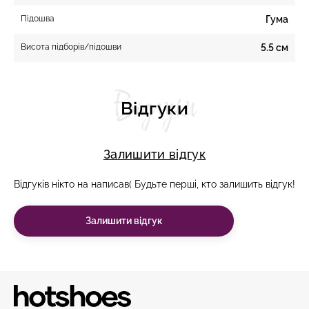
Підошва
Гума
Висота підборів/підошви
5.5 см
Відгуки
Відгуки
Залишити відгук
Відгуків нікто на написав( Будьте перші, кто залишить відгук!
Залишити відгук