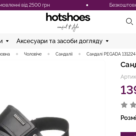
і від 2500 грн
Безкоштовна доста
и
Аксесуари та засоби догляду
ловна
Чоловіче
Сандалії
Сандалі PEGADA 131224
Сан
Артик
13
Розм