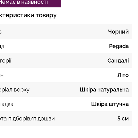
Немає в наявності
ктеристики товару
р
Чорний
нд
Pegada
горії
Сандалі
он
Літо
ріал верху
Шкіра натуральна
ладка
Шкіра штучна
та підборів/підошви
5 см