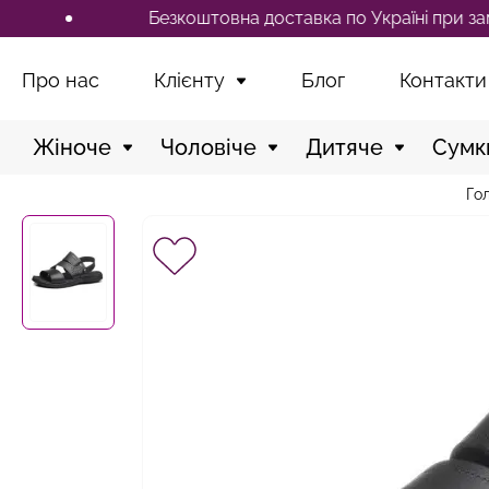
Безкоштовна доставка по Україні при замовленн
Про нас
Клієнту
Блог
Контакти
Жіноче
Чоловіче
Дитяче
Сумк
Го