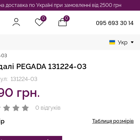
вка по Україні при замовленні від 2500 грн
0
0
095 693 30 14
Укр
-03
далі PEGADA 131224-03
ул:
131224-03
90 грн.
0 відгуків
ір
Таблиця розмірів