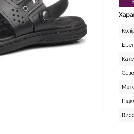
Хара
Колі
Бре
Кате
Сез
Мате
Підк
Висо