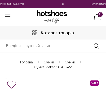
і від 2500 грн
Безкоштовна до
0
Каталог товарів
Головна
Сумки
Сумки
Сумка Rieker Q0703-22
Акція