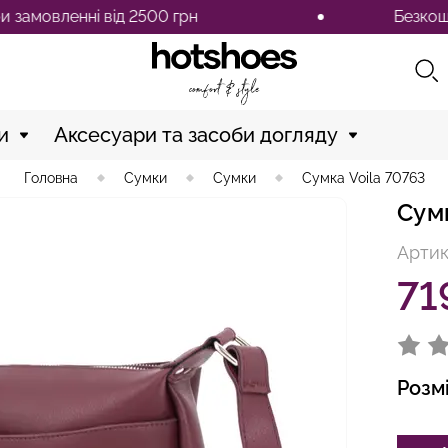
нні від 2500 грн
Безкоштовна дос
и
Аксесуари та засоби догляду
Головна
Сумки
Сумки
Сумка Voila 70763
Сум
Артик
71
Розм