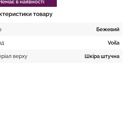
Немає в наявності
ктеристики товару
р
Бежевий
нд
Voila
ріал верху
Шкіра штучна