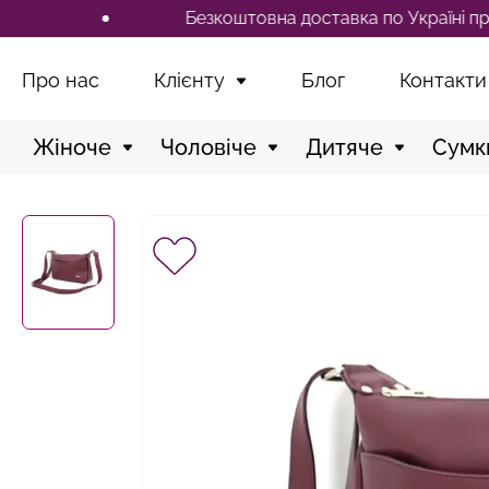
Безкоштовна доставка по Україні при замовле
Про нас
Клієнту
Блог
Контакти
Жіноче
Чоловіче
Дитяче
Сумк