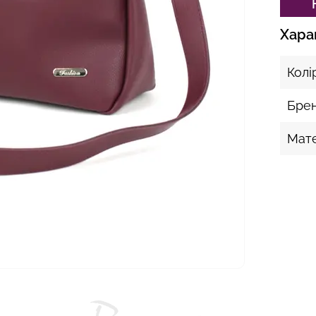
Хара
Колі
Бре
Мате