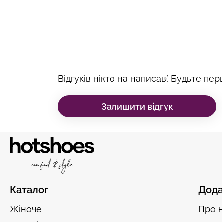
Відгуків нікто на написав( Будьте перш
Залишити відгук
Каталог
Дода
Жіноче
Про 