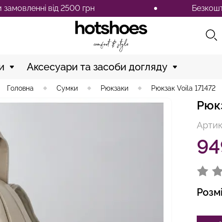
вленні від 2500 грн
Безкоштовна д
и
Аксесуари та засоби догляду
Головна
Сумки
Рюкзаки
Рюкзак Voila 171472
Рюкз
Артик
94
Розм