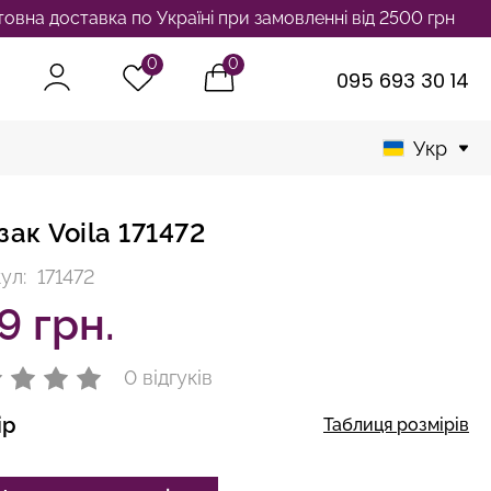
оставка по Україні при замовленні від 2500 грн
0
0
095 693 30 14
Укр
ак Voila 171472
ул:
171472
9 грн.
0 відгуків
ір
Таблиця розмірів