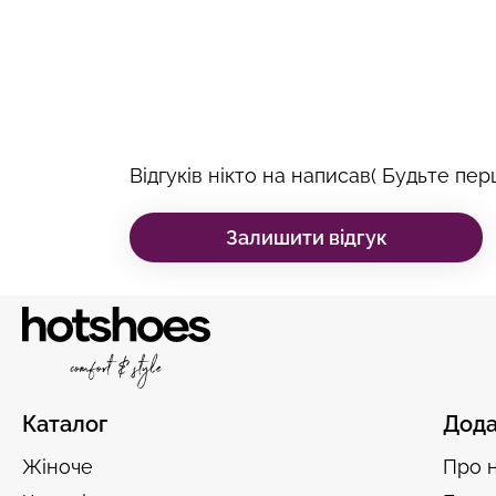
Відгуків нікто на написав( Будьте перш
Залишити відгук
Каталог
Дода
Жіноче
Про 