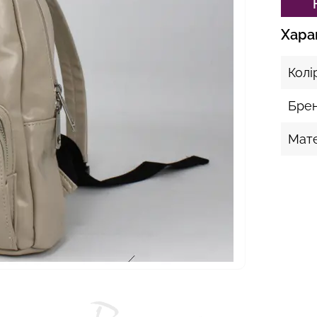
Хара
Колі
Бре
Мате