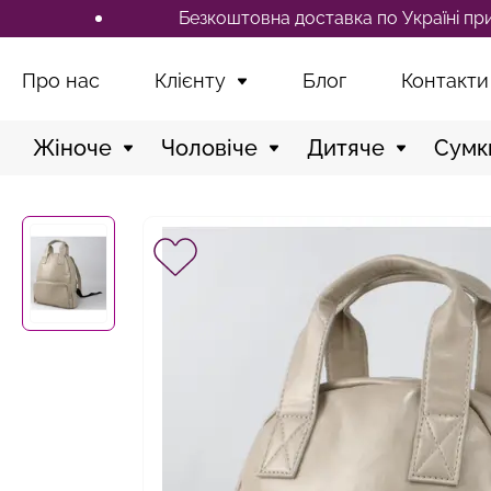
Безкоштовна доставка по Україні при замо
Про нас
Клієнту
Блог
Контакти
Жіноче
Чоловіче
Дитяче
Сумк