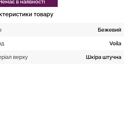
Немає в наявності
ктеристики товару
р
Бежевий
нд
Voila
ріал верху
Шкіра штучна