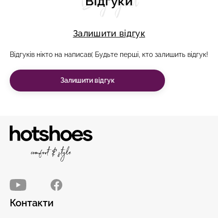
Відгуки
Відгуки
Залишити відгук
Відгуків нікто на написав( Будьте перші, кто залишить відгук!
Залишити відгук
Контакти