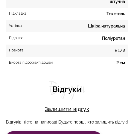
штучна
Підкладка
Текстиль
Устілка
Шкіра натуральна
Підошва
Поліуретан
Повнота
E 1/2
Висота підборів/підошви
2 см
Відгуки
Відгуки
Залишити відгук
Відгуків нікто на написав( Будьте перші, кто залишить відгук!