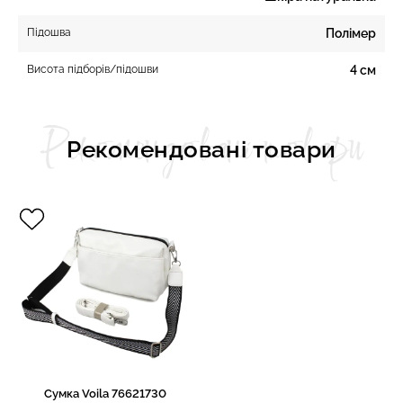
Підошва
Полімер
Висота підборів/підошви
4 см
Рекомендовані товари
Рекомендовані товари
Сумка Voila 76621730