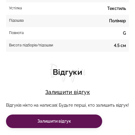
Устілка
Текстиль
Підошва
Полімер
Повнота
G
Висота підборів/підошви
4.5 см
Відгуки
Відгуки
Залишити відгук
Відгуків нікто на написав( Будьте перші, кто залишить відгук!
Залишити відгук