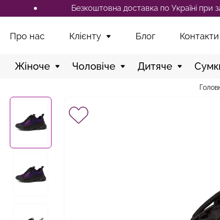
Безкоштовна доставка по Україні при замовлен
Про нас
Клієнту
Блог
Контакти
Жіноче
Чоловіче
Дитяче
Сумк
Голов