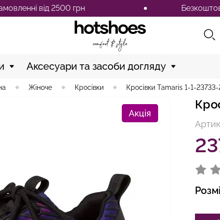
ні від 2500 грн
Безкоштовна дост
и
Аксесуари та засоби догляду
на
Жіноче
Кросівки
Кросівки Tamaris 1-1-23733-
Кро
Акція
Артик
23
Розм