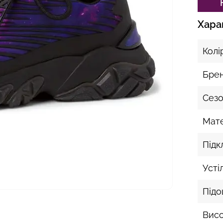
Хара
Колі
Бре
Сез
Мате
Підк
Усті
Під
Висо