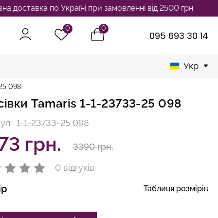
авка по Україні при замовленні від 2500 грн
0
0
095 693 30 14
Укр
25 098
сівки Tamaris 1-1-23733-25 098
ул:
1-1-23733-25 098
73 грн.
3390 грн.
0 відгуків
ір
Таблиця розмірів