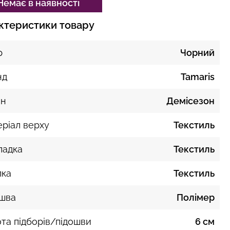
Немає в наявності
ктеристики товару
р
Чорний
нд
Tamaris
он
Демісезон
ріал верху
Текстиль
ладка
Текстиль
лка
Текстиль
ошва
Полімер
та підборів/підошви
6 см