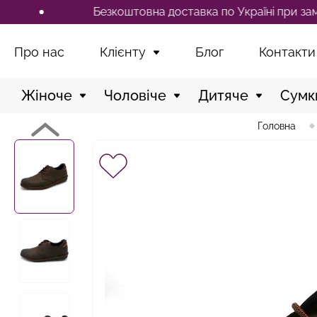
Безкоштовна доставка по Україні при замовленні
Про нас
Клієнту
Блог
Контакти
Жіноче
Чоловіче
Дитяче
Сумк
Головна