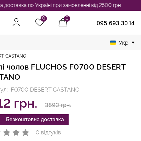
ка по Україні при замовленні від 2500 грн
0
0
095 693 30 14
Укр
ERT CASTANO
лі чолов FLUCHOS F0700 DESERT
TANO
ул:
F0700 DESERT CASTANO
12 грн.
3890 грн.
Безкоштовна доставка
0 відгуків