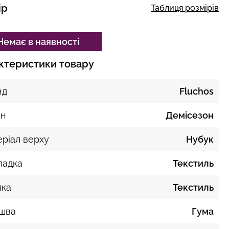
ір
Таблиця розмірів
Немає в наявності
ктеристики товару
нд
Fluchos
он
Демісезон
ріал верху
Нубук
ладка
Текстиль
лка
Текстиль
ошва
Гума