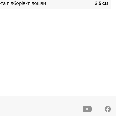
та підборів/підошви
2.5 см