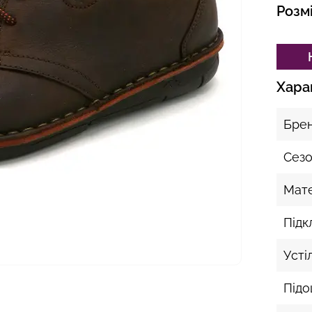
Розм
Хара
Бре
Сез
Мате
Підк
Усті
Під