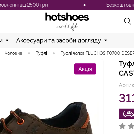
 від 2500 грн
Безкоштовна достав
и
Аксесуари та засоби догляду
Чоловіче
Туфлі
Туфлі чолов FLUCHOS F0700 DES
Туф
Акція
CAS
Артик
31