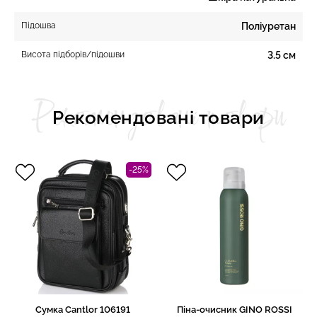
Підошва
Поліуретан
Висота підборів/підошви
3.5 см
Рекомендовані товари
Рекомендовані товари
-25%
Сумка Cantlor 106191
Піна-очисник GINO ROSSI