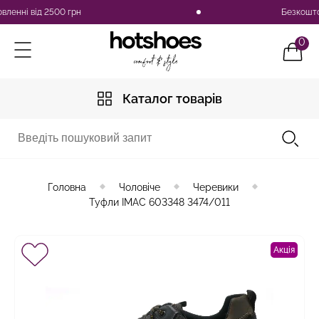
нні від 2500 грн
Безкоштовна 
0
Каталог товарів
Головна
Чоловіче
Черевики
Туфли IMAC 603348 3474/011
Акція