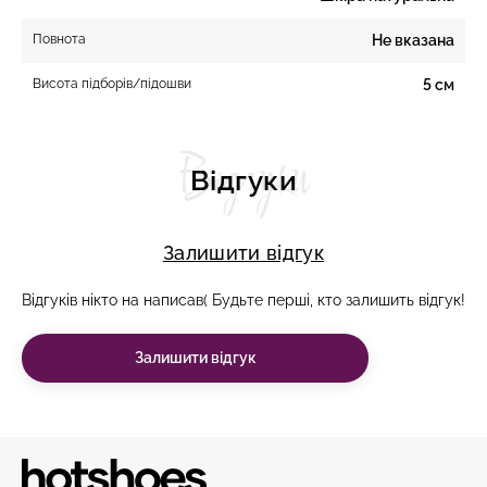
Повнота
Не вказана
Висота підборів/підошви
5 см
Відгуки
Відгуки
Залишити відгук
Відгуків нікто на написав( Будьте перші, кто залишить відгук!
Залишити відгук