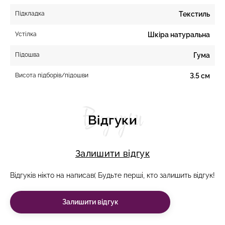
Підкладка
Текстиль
Устілка
Шкіра натуральна
Підошва
Гума
Висота підборів/підошви
3.5 см
Відгуки
Відгуки
Залишити відгук
Відгуків нікто на написав( Будьте перші, кто залишить відгук!
Залишити відгук