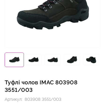
Туфлі чолов IMAC 803908
3551/003
Артикул:
803908 3551/003