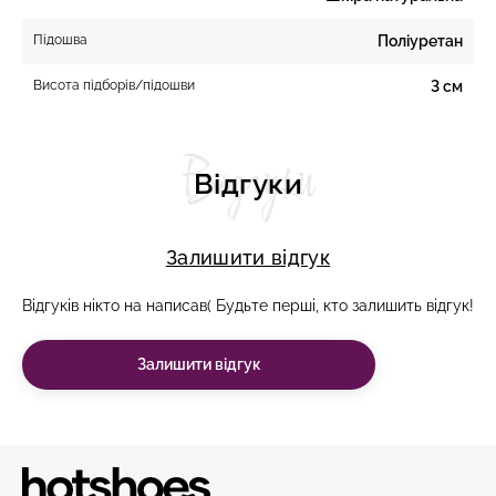
Підошва
Поліуретан
Висота підборів/підошви
3 см
Відгуки
Відгуки
Залишити відгук
Відгуків нікто на написав( Будьте перші, кто залишить відгук!
Залишити відгук