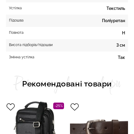
Устілка
Текстиль
Підошва
Поліуретан
Повнота
H
Висота підборів/підошви
3 см
Змінна устілка
Так
Рекомендовані товари
Рекомендовані товари
-25%